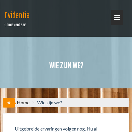
Ga
naar
Evidentia
de
inhoud
Onmiskenbaar!
WIE ZIJN WE?
Home
Wie zijn we?
Uitgebreide ervaringen volgen nog. Nu al