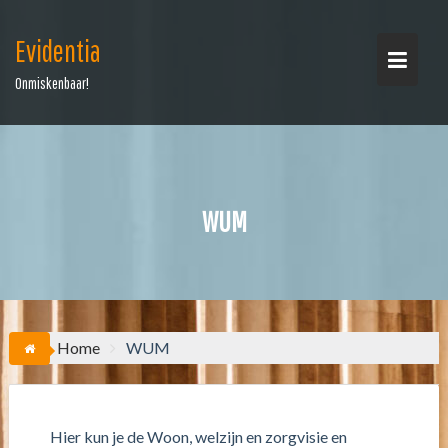
Ga
naar
Evidentia
de
inhoud
Onmiskenbaar!
WUM
Home
WUM
Hier kun je de Woon, welzijn en zorgvisie en